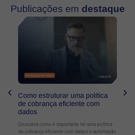
Publicações em
destaque
Como estruturar uma política
Com
de cobrança eficiente com
par
dados
Otimi
intel
Descubra como é importante ter uma política
deved
de cobrança eficiente com dados e automação