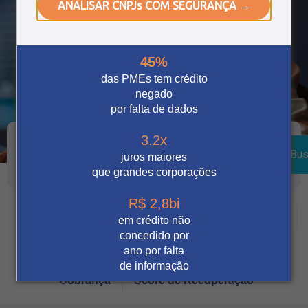
ANALISAR CNPJs COM SEGURANÇA →
45%
das PMEs tem crédito
negado
por falta de dados
3.2x
Bus
juros maiores
que grandes corporações
R$ 2,8bi
Crédito
Vendas Digitais
Prevenção à fraude
em crédito não
concedido por
Tecnologia
Automação
Notícia
ano por falta
de informação
Cobrança
Score de Recuperação