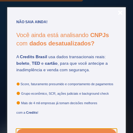
NÃO SAIA AINDA!
Você ainda está analisando
CNPJs
Fique por
dentro
com
dados desatualizados?
Acompanhe as principais atualizações do setor
A
Credits Brasil
usa dados transacionais reais:
financeiro e tome decisões mais estratégicas.
boleto
,
TED
e
cartão
, para que você antecipe a
inadimplência e venda com segurança.
Ver mais
Score, faturamento presumido e comportamento de pagamentos
Grupo econômico, SCR, ações judiciais e background check
Mais de 4 mil empresas já tomam decisões melhores
com a
Credits
!