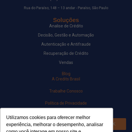
Rua do Paraíso, 148 – 13 andar - Paraíso, São Paulo
Soluções
Analise de Crédito
Decisão, Gestão e Automação
Autenticação e Antifraude
Recuperação de Crédito
Vendas
Blog
A Credits Brasil
Trabalhe Conosco
Política de Privacidade
Newsletter
Utilizamos cookies para oferecer melhor
OK
experiência, melhorar o desempenho, analisar
como você interage em nosso site e
Siga-nos em nossas redes