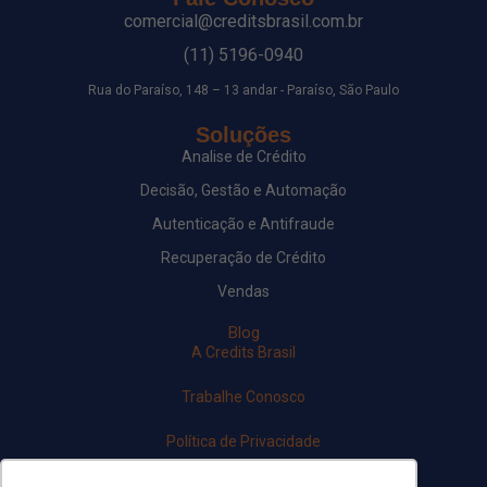
comercial@creditsbrasil.com.br
(11) 5196-0940
Rua do Paraíso, 148 – 13 andar - Paraíso, São Paulo
Soluções
Analise de Crédito
Decisão, Gestão e Automação
Autenticação e Antifraude
Recuperação de Crédito
Vendas
Blog
A Credits Brasil
Trabalhe Conosco
Política de Privacidade
Newsletter