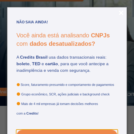
NÃO SAIA AINDA!
Você ainda está analisando
CNPJs
com
dados desatualizados?
Tomada de decisão e
A
Credits Brasil
usa dados transacionais reais:
boleto
,
TED
e
cartão
, para que você antecipe a
política de crédito: qual a
inadimplência e venda com segurança.
relação delas no ciclo de
crédito
Score, faturamento presumido e comportamento de pagamentos
Grupo econômico, SCR, ações judiciais e background check
Mais de 4 mil empresas já tomam decisões melhores
com a
Credits
!
25/05/2026
por: credits