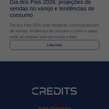
Dia dos Pais 2026: projeções de
O
vendas no varejo e tendências de
2
consumo
f
Dia dos Pais 2026 está chegando. Confira projeções
Co
de vendas, tendências de consumo e como o varejo
TE
pode se preparar para aproveitar a data.
pa
Leia mais
Fale Conosco