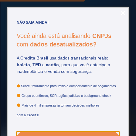
NÃO SAIA AINDA!
Você ainda está analisando
CNPJs
com
dados desatualizados?
Fique por
dentro
A
Credits Brasil
usa dados transacionais reais:
Acompanhe as principais atualizações do setor
boleto
,
TED
e
cartão
, para que você antecipe a
financeiro e tome decisões mais estratégicas.
inadimplência e venda com segurança.
Ver mais
Score, faturamento presumido e comportamento de pagamentos
Grupo econômico, SCR, ações judiciais e background check
Mais de 4 mil empresas já tomam decisões melhores
com a
Credits
!