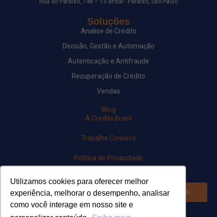
Rua do Paraíso, 148 – 13 andar - Paraíso, São Paulo
Soluções
Analise de Crédito
Decisão, Gestão e Automação
Autenticação e Antifraude
Recuperação de Crédito
Vendas
Blog
A Credits Brasil
Trabalhe Conosco
Política de Privacidade
Newsletter
Utilizamos cookies para oferecer melhor
OK
experiência, melhorar o desempenho, analisar
como você interage em nosso site e
Siga-nos em nossas redes