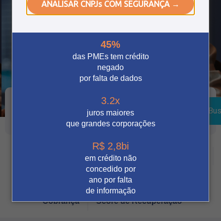
ANALISAR CNPJs COM SEGURANÇA →
45%
das PMEs tem crédito
negado
por falta de dados
3.2x
Bus
juros maiores
que grandes corporações
R$ 2,8bi
Crédito
Vendas Digitais
Prevenção à fraude
em crédito não
concedido por
Tecnologia
Automação
Notícia
ano por falta
de informação
Cobrança
Score de Recuperação