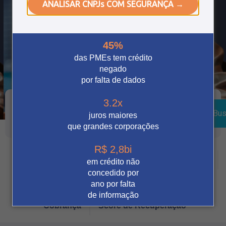
ANALISAR CNPJs COM SEGURANÇA →
45%
das PMEs tem crédito
negado
por falta de dados
3.2x
Bus
juros maiores
que grandes corporações
R$ 2,8bi
Crédito
Vendas Digitais
Prevenção à fraude
em crédito não
concedido por
Tecnologia
Automação
Notícia
ano por falta
de informação
Cobrança
Score de Recuperação