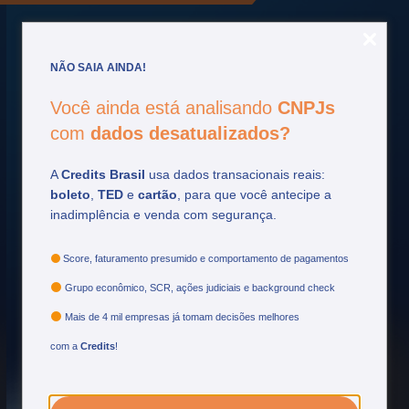
NÃO SAIA AINDA!
Você ainda está analisando
CNPJs
Fique por
dentro
com
dados desatualizados?
Acompanhe as principais atualizações do setor
A
Credits Brasil
usa dados transacionais reais:
financeiro e tome decisões mais estratégicas.
boleto
,
TED
e
cartão
, para que você antecipe a
inadimplência e venda com segurança.
Ver mais
Score, faturamento presumido e comportamento de pagamentos
Grupo econômico, SCR, ações judiciais e background check
Mais de 4 mil empresas já tomam decisões melhores
com a
Credits
!