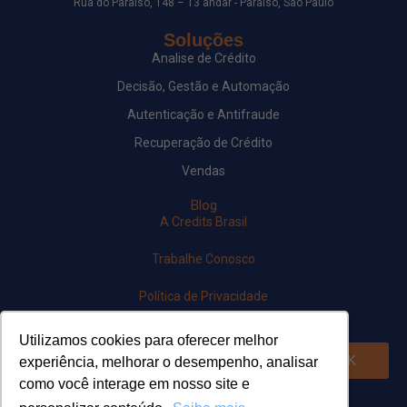
Rua do Paraíso, 148 – 13 andar - Paraíso, São Paulo
Soluções
Analise de Crédito
Decisão, Gestão e Automação
Autenticação e Antifraude
Recuperação de Crédito
Vendas
Blog
A Credits Brasil
Trabalhe Conosco
Política de Privacidade
Newsletter
Utilizamos cookies para oferecer melhor
OK
experiência, melhorar o desempenho, analisar
como você interage em nosso site e
Siga-nos em nossas redes