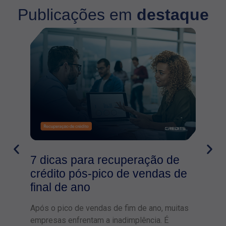
Publicações em
destaque
7 dicas para recuperação de
A i
crédito pós-pico de vendas de
cob
final de ano
As mo
Brasi
Após o pico de vendas de fim de ano, muitas
ataca
empresas enfrentam a inadimplência. É