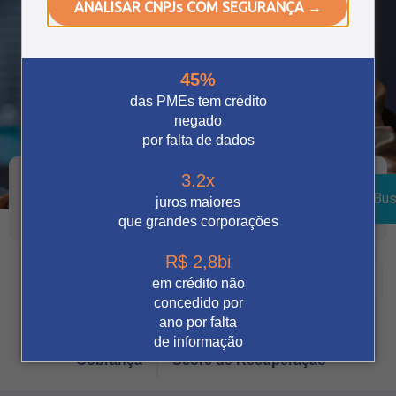
ANALISAR CNPJs COM SEGURANÇA →
45%
das PMEs tem crédito
negado
por falta de dados
3.2x
Bus
juros maiores
que grandes corporações
R$ 2,8bi
Crédito
Vendas Digitais
Prevenção à fraude
em crédito não
concedido por
Tecnologia
Automação
Notícia
ano por falta
de informação
Cobrança
Score de Recuperação