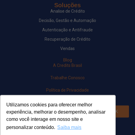
Soluções
Analise de Crédito
Decisão, Gestão e Automação
Autenticação e Antifraude
Recuperação de Crédito
Vendas
Blog
A Credits Brasil
Trabalhe Conosco
Política de Privacidade
Newsletter
Utilizamos cookies para oferecer melhor
OK
experiência, melhorar o desempenho, analisar
como você interage em nosso site e
Siga-nos em nossas redes
personalizar conteúdo.
Saiba mais