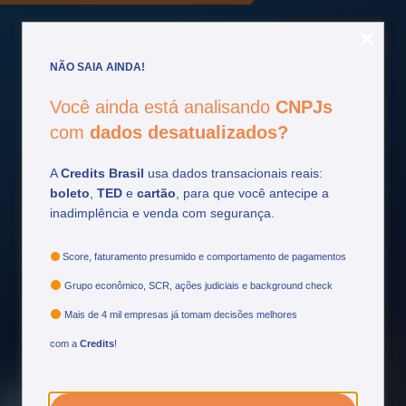
NÃO SAIA AINDA!
Você ainda está analisando
CNPJs
Fique por
dentro
com
dados desatualizados?
Acompanhe as principais atualizações do setor
A
Credits Brasil
usa dados transacionais reais:
financeiro e tome decisões mais estratégicas.
boleto
,
TED
e
cartão
, para que você antecipe a
inadimplência e venda com segurança.
Ver mais
Score, faturamento presumido e comportamento de pagamentos
Grupo econômico, SCR, ações judiciais e background check
Mais de 4 mil empresas já tomam decisões melhores
com a
Credits
!