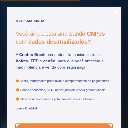
NÃO SAIA AINDA!
Você ainda está analisando
CNPJs
Fique por
dentro
com
dados desatualizados?
Acompanhe as principais atualizações do setor
A
Credits Brasil
usa dados transacionais reais:
financeiro e tome decisões mais estratégicas.
boleto
,
TED
e
cartão
, para que você antecipe a
inadimplência e venda com segurança.
Ver mais
Score, faturamento presumido e comportamento de pagamentos
Grupo econômico, SCR, ações judiciais e background check
Mais de 4 mil empresas já tomam decisões melhores
com a
Credits
!