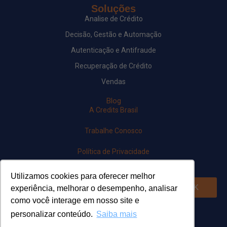
Soluções
Analise de Crédito
Decisão, Gestão e Automação
Autenticação e Antifraude
Recuperação de Crédito
Vendas
Blog
A Credits Brasil
Trabalhe Conosco
Política de Privacidade
Newsletter
Utilizamos cookies para oferecer melhor
OK
experiência, melhorar o desempenho, analisar
como você interage em nosso site e
Siga-nos em nossas redes
personalizar conteúdo.
Saiba mais