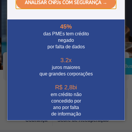
ANALISAR CNPJs COM SEGURANÇA →
45%
das PMEs tem crédito
negado
por falta de dados
3.2x
Bus
juros maiores
que grandes corporações
R$ 2,8bi
Crédito
Vendas Digitais
Prevenção à fraude
em crédito não
concedido por
Tecnologia
Automação
Notícia
ano por falta
de informação
Cobrança
Score de Recuperação