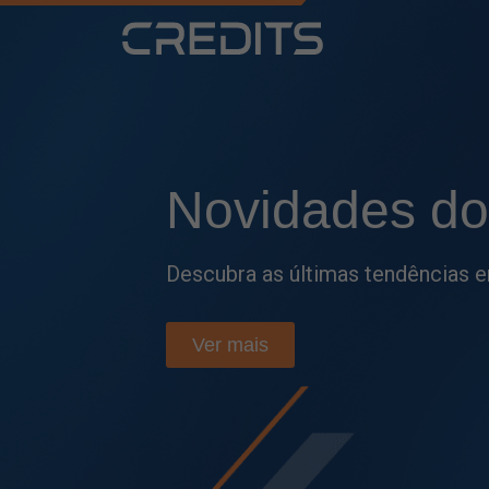
Fique por
den
Acompanhe as principais atualiza
e tome decisões mais estratégic
Ver mais