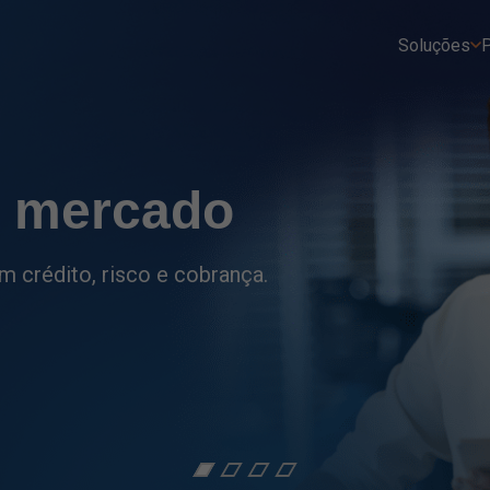
Soluções
P
tro
ções do setor financeiro
as.