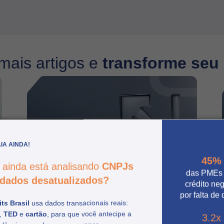
mais artigos e
transforme seu
IA AINDA!
45%
 ainda está analisando
CNPJs
das PMEs
dados desatualizados?
crédito ne
por falta de
ts Brasil
usa dados transacionais reais:
O que esperar do Febraban
,
TED
e
cartão
, para que você antecipe a
3.2x