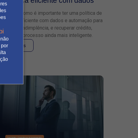
cobrança eficiente com dados
ores
des
Descubra como é importante ter uma política de
ões
cobrança eficiente com dados e automação para
reduzir a inadimplência, e recuperar crédito,
bi
tornando o processo ainda mais inteligente.
 não
Leia mais
 por
lta
ação