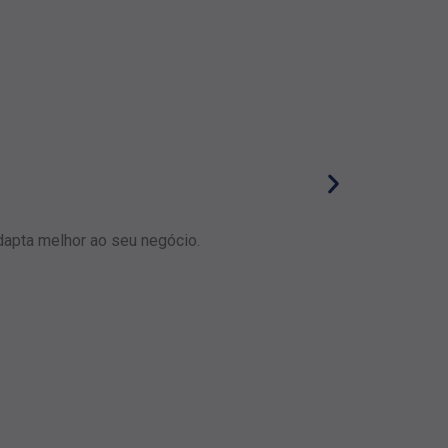
dapta melhor ao seu negócio.
ROI da aut
Descubra como a 
Leia mais