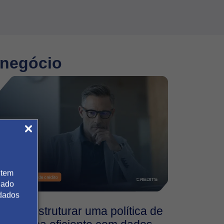
 negócio
 tem
gado
 dados
Como estruturar uma política de