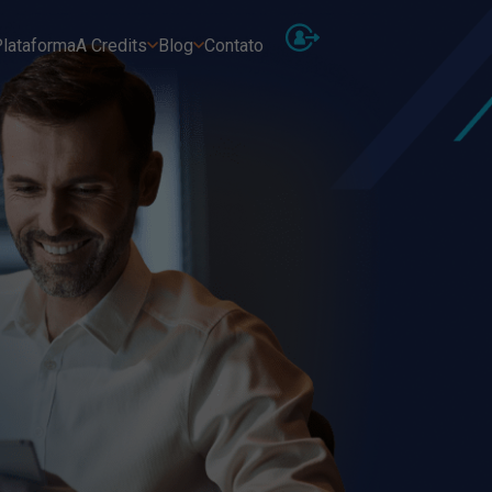
lataforma
A Credits
Blog
Contato
As
Receb
Ins