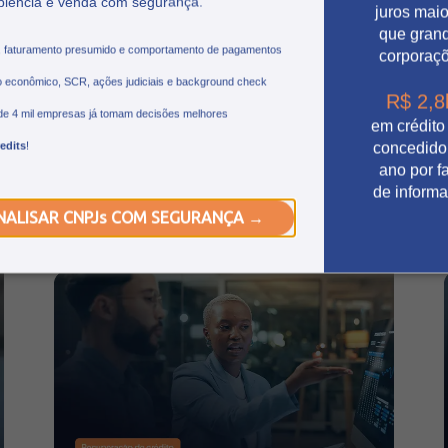
Tech 2026 e as tendências do
plência e venda com segurança.
juros mai
setor financeiro
que gran
, faturamento presumido e comportamento de pagamentos
corporaç
Conheça as principais tendências do FEBRABAN
 econômico, SCR, ações judiciais e background check
TECH 2026, as trilhas temáticas do evento e a
R$ 2,8
de 4 mil empresas já tomam decisões melhores
participação da Credits nesta edição.
em crédito
edits
!
concedido
Leia mais
ano por fa
de inform
NALISAR CNPJs COM SEGURANÇA →