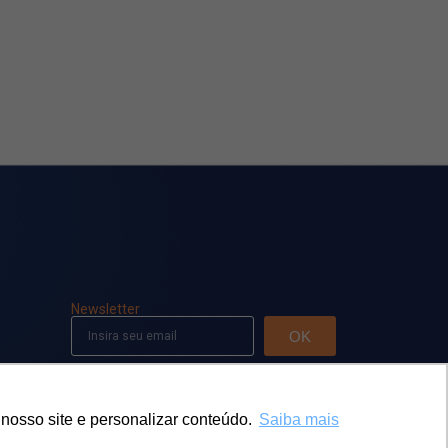
Newsletter
OK
Siga-nos em nossas redes
nosso site e personalizar conteúdo.
Saiba mais