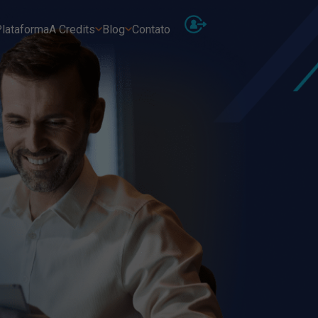
lataforma
A Credits
Blog
Contato
As
Receb
Ins