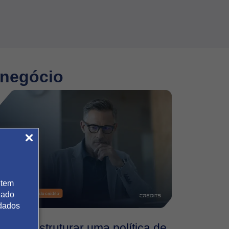
 negócio
 tem
gado
 dados
Como estruturar uma política de