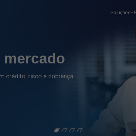
Soluções
P
tro
ções do setor financeiro
as.