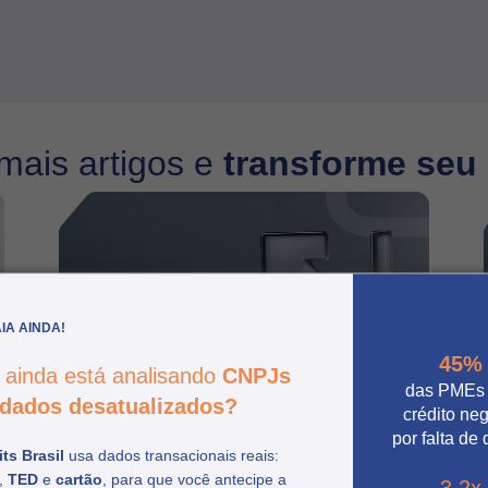
mais artigos e
transforme seu
IA AINDA!
45%
 ainda está analisando
CNPJs
das PMEs
dados desatualizados?
crédito ne
por falta de
ts Brasil
usa dados transacionais reais:
,
TED
e
cartão
, para que você antecipe a
O que esperar do Febraban
3.2x