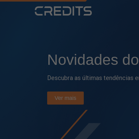
Fique por
den
Acompanhe as principais atualiza
e tome decisões mais estratégic
Ver mais