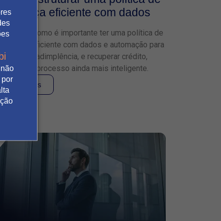
cobrança eficiente com dados
ores
des
Descubra como é importante ter uma política de
ões
cobrança eficiente com dados e automação para
bi
reduzir a inadimplência, e recuperar crédito,
tornando o processo ainda mais inteligente.
 não
 por
Leia mais
lta
ação