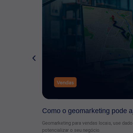
Como o geomarketing pode aj
Geomarketing para vendas locais, use dado
potencializar o seu negócio.