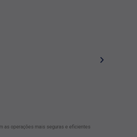
Automação d
am as operações mais seguras e eficientes
A automação de cr