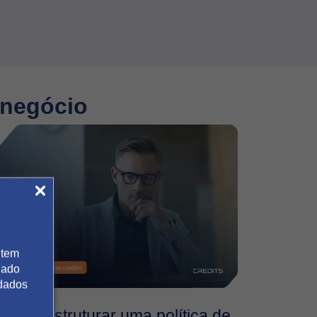
Leia mais
 negócio
 tem
gado
 dados
Como estruturar uma política de