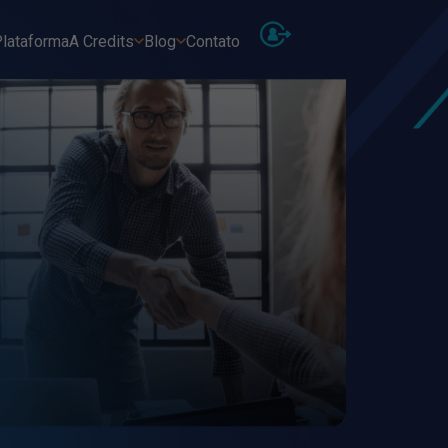
lataforma
A Credits
Blog
Contato
No
Descu
Ver