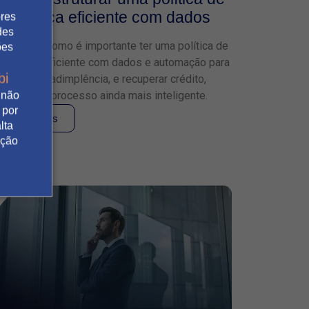
cobrança eficiente com dados
ores
des
Descubra como é importante ter uma política de
ões
cobrança eficiente com dados e automação para
bi
reduzir a inadimplência, e recuperar crédito,
tornando o processo ainda mais inteligente.
 não
 por
Leia mais
lta
ação