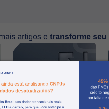
mais artigos e
transforme seu
IA AINDA!
45%
 ainda está analisando
CNPJs
das PMEs
dados desatualizados?
crédito ne
por falta de
ts Brasil
usa dados transacionais reais:
,
TED
e
cartão
, para que você antecipe a
O que esperar do Febraban
3.2x