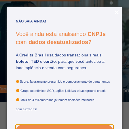
NÃO SAIA AINDA!
Você ainda está analisando
CNPJs
com
dados desatualizados?
A
Credits Brasil
usa dados transacionais reais:
boleto
,
TED
e
cartão
, para que você antecipe a
Recuperação de crédito e
inadimplência e venda com segurança.
relacionamento com o
cliente: qual a relação?
Score, faturamento presumido e comportamento de pagamentos
Grupo econômico, SCR, ações judiciais e background check
Mais de 4 mil empresas já tomam decisões melhores
com a
Credits
!
14/10/2025
por: Matheus Nascimento