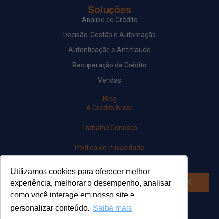
Soluções
Analise de Crédito
Decisão, Gestão e Automação
Autenticação e Antifraude
Recuperação de Crédito
Vendas
Blog
A Credits Brasil
Trabalhe Conosco
Política de Privacidade
Newsletter
Utilizamos cookies para oferecer melhor
OK
experiência, melhorar o desempenho, analisar
como você interage em nosso site e
Siga-nos em nossas redes
personalizar conteúdo.
Saiba mais