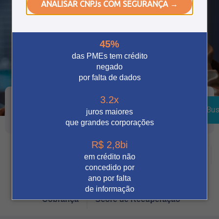
ANALISAR CNPJs COM SEGURANÇA →
45%
das PMEs tem crédito
negado
por falta de dados
3.2x
Bus
juros maiores
que grandes corporações
R$ 2,8bi
Crédito
Vendas Digitais
Prevenção à fraude
em crédito não
concedido por
Tecnologia
Automação
Notícia
ano por falta
de informação
Cobrança
Score de Recuperação