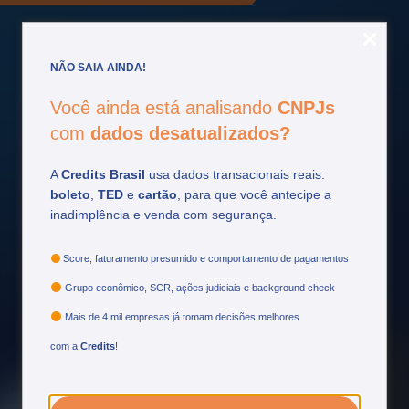
NÃO SAIA AINDA!
Você ainda está analisando
CNPJs
Fique por
dentro
com
dados desatualizados?
Acompanhe as principais atualizações do setor
A
Credits Brasil
usa dados transacionais reais:
financeiro e tome decisões mais estratégicas.
boleto
,
TED
e
cartão
, para que você antecipe a
inadimplência e venda com segurança.
Ver mais
Score, faturamento presumido e comportamento de pagamentos
Grupo econômico, SCR, ações judiciais e background check
Mais de 4 mil empresas já tomam decisões melhores
com a
Credits
!