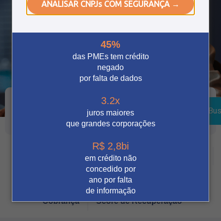
ANALISAR CNPJs COM SEGURANÇA →
45%
das PMEs tem crédito
negado
por falta de dados
3.2x
Bus
juros maiores
que grandes corporações
R$ 2,8bi
Crédito
Vendas Digitais
Prevenção à fraude
em crédito não
concedido por
Tecnologia
Automação
Notícia
ano por falta
de informação
Cobrança
Score de Recuperação