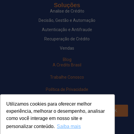
Soluções
Analise de Crédito
Decisão, Gestão e Automação
Autenticação e Antifraude
Recuperação de Crédito
Vendas
Blog
A Credits Brasil
Trabalhe Conosco
Política de Privacidade
Newsletter
Utilizamos cookies para oferecer melhor
OK
experiência, melhorar o desempenho, analisar
como você interage em nosso site e
Siga-nos em nossas redes
personalizar conteúdo.
Saiba mais