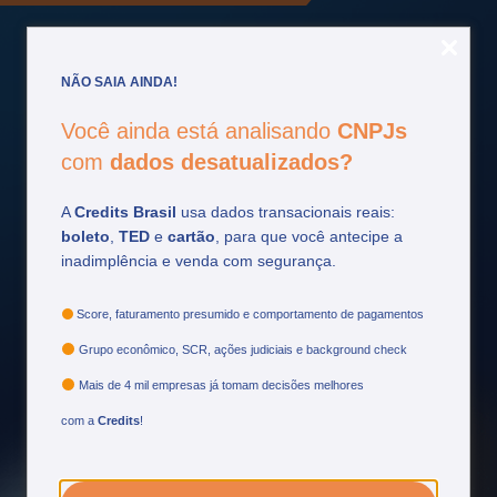
NÃO SAIA AINDA!
Você ainda está analisando
CNPJs
Fique por
dentro
com
dados desatualizados?
Acompanhe as principais atualizações do setor
A
Credits Brasil
usa dados transacionais reais:
financeiro e tome decisões mais estratégicas.
boleto
,
TED
e
cartão
, para que você antecipe a
inadimplência e venda com segurança.
Ver mais
Score, faturamento presumido e comportamento de pagamentos
Grupo econômico, SCR, ações judiciais e background check
Mais de 4 mil empresas já tomam decisões melhores
com a
Credits
!