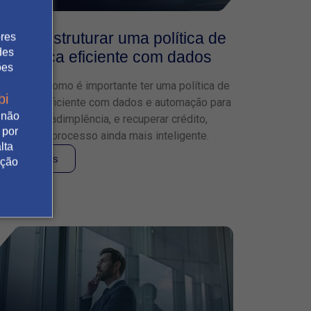
Como estruturar uma política de
ores
des
cobrança eficiente com dados
ões
Descubra como é importante ter uma política de
bi
cobrança eficiente com dados e automação para
 não
reduzir a inadimplência, e recuperar crédito,
 por
tornando o processo ainda mais inteligente.
lta
Leia mais
ação