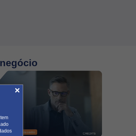
 negócio
 tem
gado
 dados