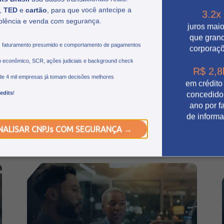
,
TED
e
cartão
, para que você antecipe a
3.2x
plência e venda com segurança.
O que esperar do Febraban
juros mai
que gran
Tech 2026 e as tendências do
, faturamento presumido e comportamento de pagamentos
corporaç
setor financeiro
 econômico, SCR, ações judiciais e background check
R$ 2,8
Conheça as principais tendências do FEBRABAN
de 4 mil empresas já tomam decisões melhores
em crédito
TECH 2026, as trilhas temáticas do evento e a
edits
!
concedido
participação da Credits nesta edição.
ano por fa
Leia mais
de inform
NALISAR CNPJs COM SEGURANÇA →