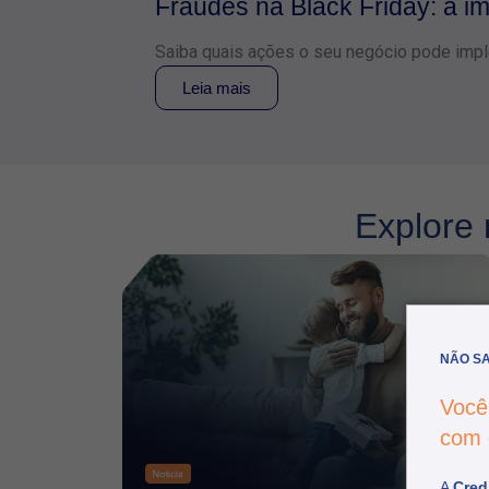
Fraudes na Black Friday: a imp
Saiba quais ações o seu negócio pode imple
Leia mais
Explore 
NÃO SA
Você
com
A
Credi