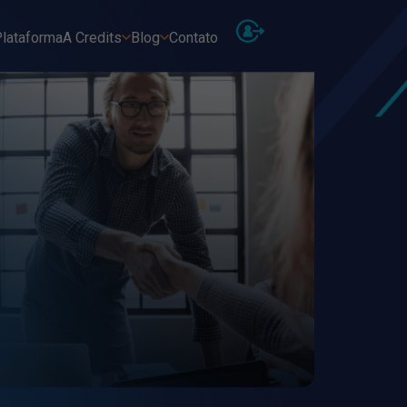
lataforma
A Credits
Blog
Contato
No
Descu
Ver