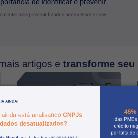
ortância de identificar e prevenir
mentar para prevenir fraudes nessa Black Friday.
mais artigos e
transforme seu
IA AINDA!
45%
 ainda está analisando
CNPJs
das PMEs
dados desatualizados?
crédito ne
por falta de
ts Brasil
usa dados transacionais reais: