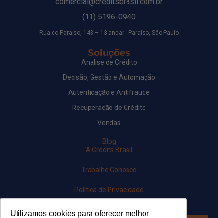
comercial@creditsbrasil.com.br
(11) 5196-0940
Rua do Paraíso, 148 – 13 andar - Paraíso, São Paulo
Soluções
Analise de Crédito
Decisão, Gestão e Automação
Autenticação e Antifraude
Recuperação de Crédito
Vendas
Blog
A Credits Brasil
Trabalhe Conosco
Política de Privacidade
Newsletter
Utilizamos cookies para oferecer melhor