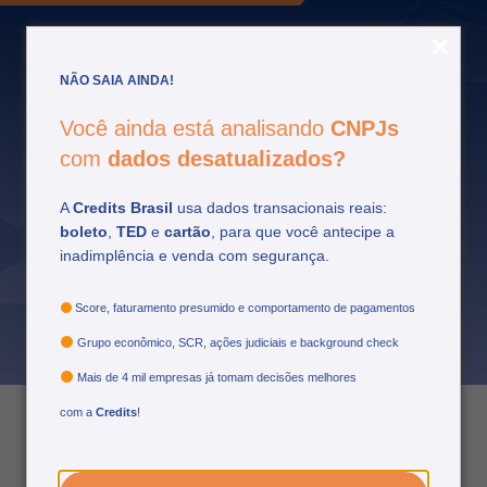
NÃO SAIA AINDA!
Você ainda está analisando
CNPJs
com
dados desatualizados?
A
Credits Brasil
usa dados transacionais reais:
boleto
,
TED
e
cartão
, para que você antecipe a
O preço da fraude: o
inadimplência e venda com segurança.
impacto financeiro para a
sua empresa
Score, faturamento presumido e comportamento de pagamentos
Grupo econômico, SCR, ações judiciais e background check
Mais de 4 mil empresas já tomam decisões melhores
com a
Credits
!
09/05/2024
por: credits