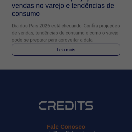
vendas no varejo e tendências de
2
consumo
f
Dia dos Pais 2026 está chegando. Confira projeções
Co
de vendas, tendências de consumo e como o varejo
TE
pode se preparar para aproveitar a data.
pa
Leia mais
Fale Conosco