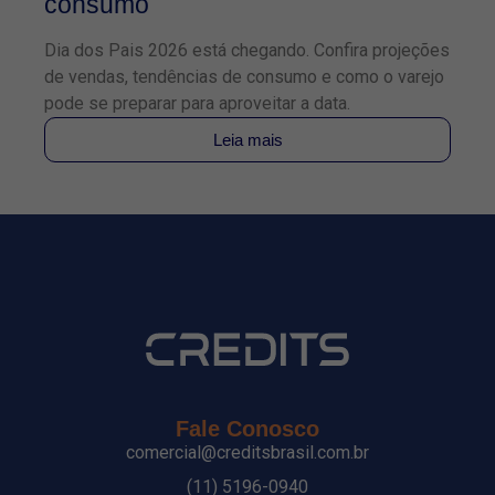
consumo
f
Dia dos Pais 2026 está chegando. Confira projeções
Co
de vendas, tendências de consumo e como o varejo
TE
pode se preparar para aproveitar a data.
pa
Leia mais
Fale Conosco
comercial@creditsbrasil.com.br
(11) 5196-0940