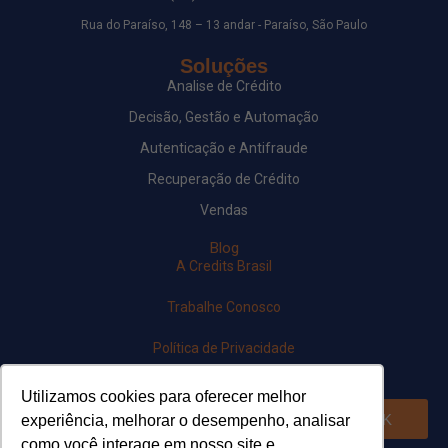
Rua do Paraíso, 148 – 13 andar - Paraíso, São Paulo
Soluções
Analise de Crédito
Decisão, Gestão e Automação
Autenticação e Antifraude
Recuperação de Crédito
Vendas
Blog
A Credits Brasil
Trabalhe Conosco
Política de Privacidade
Newsletter
Utilizamos cookies para oferecer melhor
OK
experiência, melhorar o desempenho, analisar
como você interage em nosso site e
Siga-nos em nossas redes