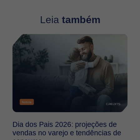
Leia
também
Dia dos Pais 2026: projeções de
O
vendas no varejo e tendências de
2