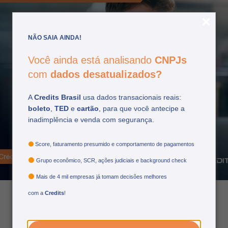
NÃO SAIA AINDA!
Você ainda está analisando
CNPJs
com
dados desatualizados?
A
Credits Brasil
usa dados transacionais reais:
boleto
,
TED
e
cartão
, para que você antecipe a
Como o crédito do
inadimplência e venda com segurança.
trabalhador impacta as
empresas
Score, faturamento presumido e comportamento de pagamentos
Grupo econômico, SCR, ações judiciais e background check
Mais de 4 mil empresas já tomam decisões melhores
com a
Credits
!
07/10/2025
por: Matheus Nascimento