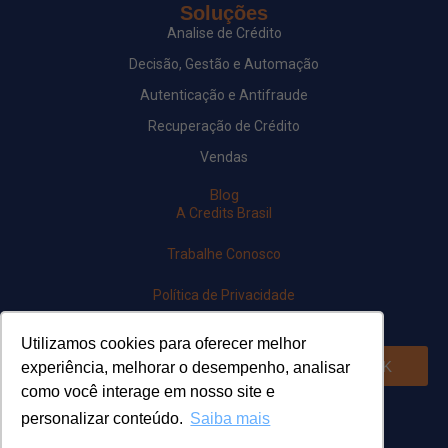
Soluções
Analise de Crédito
Decisão, Gestão e Automação
Autenticação e Antifraude
Recuperação de Crédito
Vendas
Blog
A Credits Brasil
Trabalhe Conosco
Política de Privacidade
Newsletter
Utilizamos cookies para oferecer melhor
OK
experiência, melhorar o desempenho, analisar
como você interage em nosso site e
Siga-nos em nossas redes
personalizar conteúdo.
Saiba mais