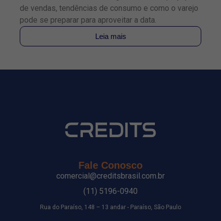
de vendas, tendências de consumo e como o varejo
TE
pode se preparar para aproveitar a data.
pa
Leia mais
Fale Conosco
comercial@creditsbrasil.com.br
(11) 5196-0940
Rua do Paraíso, 148 – 13 andar - Paraíso, São Paulo