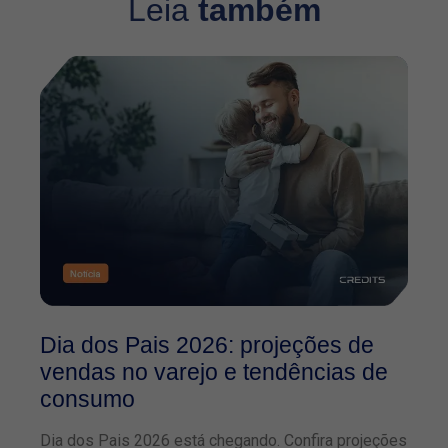
Leia
também
Dia dos Pais 2026: projeções de
O
vendas no varejo e tendências de
2
consumo
f
Dia dos Pais 2026 está chegando. Confira projeções
Co