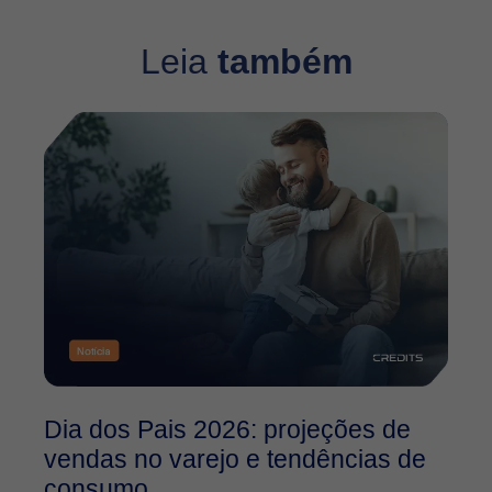
Leia
também
Dia dos Pais 2026: projeções de
O
vendas no varejo e tendências de
2
consumo
f