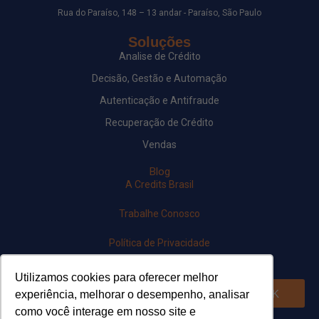
Rua do Paraíso, 148 – 13 andar - Paraíso, São Paulo
Soluções
Analise de Crédito
Decisão, Gestão e Automação
Autenticação e Antifraude
Recuperação de Crédito
Vendas
Blog
A Credits Brasil
Trabalhe Conosco
Política de Privacidade
Newsletter
Utilizamos cookies para oferecer melhor
OK
experiência, melhorar o desempenho, analisar
como você interage em nosso site e
Siga-nos em nossas redes