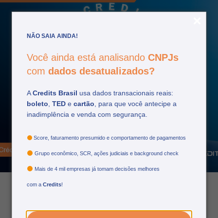
NÃO SAIA AINDA!
Você ainda está analisando
CNPJs
com
dados desatualizados?
A
Credits Brasil
usa dados transacionais reais:
boleto
,
TED
e
cartão
, para que você antecipe a
Crédito do trabalhador e
inadimplência e venda com segurança.
FGTS: entenda qual é a
relação
Score, faturamento presumido e comportamento de pagamentos
Grupo econômico, SCR, ações judiciais e background check
Mais de 4 mil empresas já tomam decisões melhores
com a
Credits
!
03/10/2025
por: Matheus Nascimento