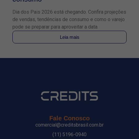
Dia dos Pais 2026 está chegando. Confira projeções
Co
de vendas, tendências de consumo e como o varejo
TE
pode se preparar para aproveitar a data.
pa
Leia mais
Fale Conosco
comercial@creditsbrasil.com.br
(11) 5196-0940