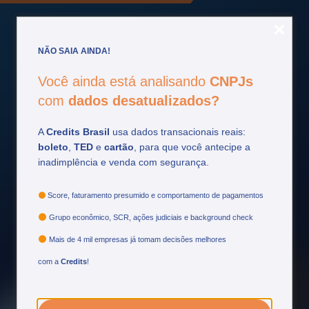
NÃO SAIA AINDA!
Você ainda está analisando
CNPJs
Fique por
dentro
com
dados desatualizados?
Acompanhe as principais atualizações do setor
A
Credits Brasil
usa dados transacionais reais:
financeiro e tome decisões mais estratégicas.
boleto
,
TED
e
cartão
, para que você antecipe a
inadimplência e venda com segurança.
Ver mais
Score, faturamento presumido e comportamento de pagamentos
Grupo econômico, SCR, ações judiciais e background check
Mais de 4 mil empresas já tomam decisões melhores
com a
Credits
!