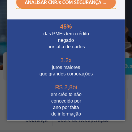
ANALISAR CNPJs COM SEGURANÇA →
45%
das PMEs tem crédito
negado
por falta de dados
3.2x
Bus
juros maiores
que grandes corporações
R$ 2,8bi
Crédito
Vendas Digitais
Prevenção à fraude
em crédito não
concedido por
Tecnologia
Automação
Notícia
ano por falta
de informação
Cobrança
Score de Recuperação