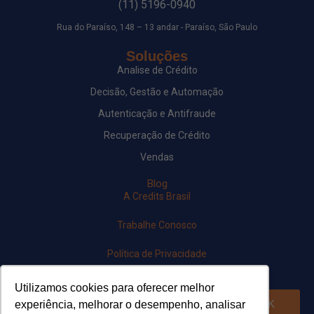
(11) 5196-0940
Rua do Paraíso, 148 – 13 andar - Paraíso, São Paulo
Soluções
Analise de Crédito
Decisão, Gestão e Automação
Autenticação e Antifraude
Recuperação de Crédito
Vendas
Blog
A Credits Brasil
Trabalhe Conosco
Política de Privacidade
Newsletter
Utilizamos cookies para oferecer melhor
OK
experiência, melhorar o desempenho, analisar