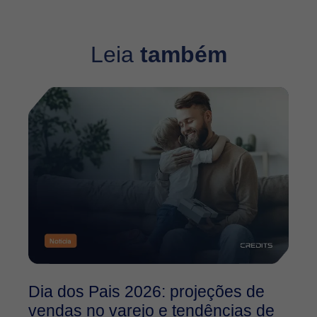
Leia
também
Dia dos Pais 2026: projeções de
O
vendas no varejo e tendências de
2