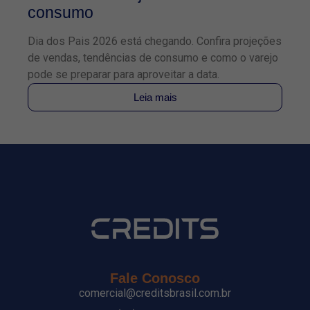
consumo
f
Dia dos Pais 2026 está chegando. Confira projeções
Co
de vendas, tendências de consumo e como o varejo
TE
pode se preparar para aproveitar a data.
pa
Leia mais
Fale Conosco
comercial@creditsbrasil.com.br