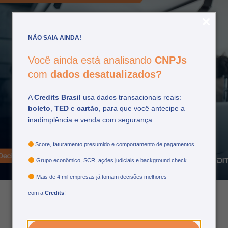
NÃO SAIA AINDA!
Você ainda está analisando
CNPJs
com
dados desatualizados?
A
Credits Brasil
usa dados transacionais reais:
boleto
,
TED
e
cartão
, para que você antecipe a
Transformação digital: 5
inadimplência e venda com segurança.
passos para pequenas
empresas
Score, faturamento presumido e comportamento de pagamentos
Grupo econômico, SCR, ações judiciais e background check
Mais de 4 mil empresas já tomam decisões melhores
com a
Credits
!
04/09/2025
por: Matheus Nascimento