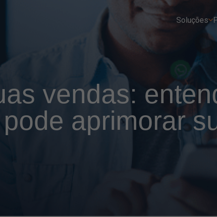
Soluções
P
uas vendas: ente
pode aprimorar s