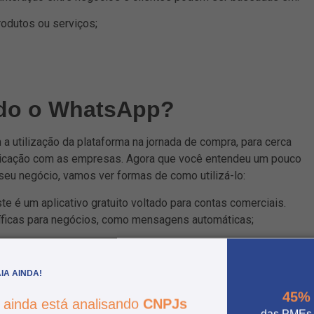
rodutos ou serviços;
ndo o WhatsApp?
utilização da plataforma na jornada de compra, para cerca
icação com as empresas. Agora que você entendeu um pouco
eu negócio, vamos ver formas de como utilizá-lo:
te é um aplicativo gratuito voltado para contas comerciais.
íficas para negócios, como mensagens automáticas;
ara atender à demanda, é fundamental definir os horários de
icação eficaz para com seus clientes;
IA AINDA!
Respeitar a Lei LGPD é
a o envio de mensagens:
45%
 ainda está analisando
CNPJs
idores que não autorizaram o recebimento de comunicações;
das PMEs