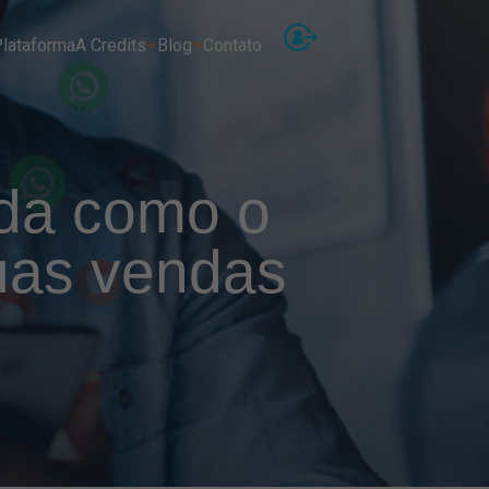
lataforma
A Credits
Blog
Contato
nda como o
uas vendas