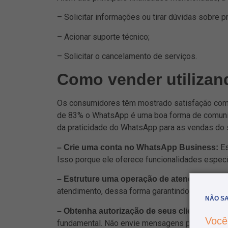
– Solicitar informações ou tirar dúvidas sobre p
– Acionar suporte técnico;
– Solicitar o cancelamento de serviços.
Como vender utiliza
Os consumidores têm mostrado satisfação com a 
de 83% o WhatsApp é uma boa forma de comun
da praticidade do WhatsApp para as vendas do s
Es
– Crie uma conta no WhatsApp Business:
Isso porque ele oferece funcionalidades espec
P
– Estruture uma operação de atendimento:
atendimento, dessa forma garantindo uma comun
NÃO SA
– Obtenha autorização de seus clientes par
Você
fundamental. Não envie mensagens para consum