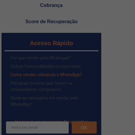
Cobrança
Score de Recuperação
Acesso Rápido
Por que vender pelo Whatsapp?
Outras funcionalidades incorporadas
Como vender utilizando o WhatsApp?
Principais motivos que fazem os
consumidores comprarem
Quais as vantagens em vender pelo
WhatsApp?
Inscreva-se na nossa Newsletter
OK