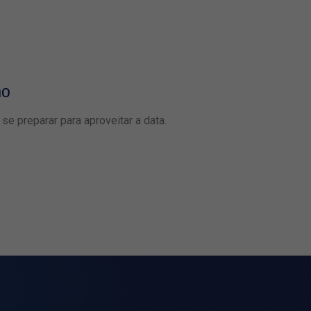
mo
O que esp
e preparar para aproveitar a data.
Conheça as pri
Leia mais