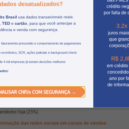
dados desatualizados?
crédito ne
ess, assim você pode criar mensagens automáticas para
por falta de
das aos clientes;
ts Brasil
usa dados transacionais reais:
,
TED
e
cartão
, para que você antecipe a
3.2x
nalidade é possível divulgar seus produtos ou serviços com
plência e venda com segurança.
juros mai
. Ou seja, um carrinho de compras.
que gran
fazem os consumidores
, faturamento presumido e comportamento de pagamentos
corporaç
 econômico, SCR, ações judiciais e background check
R$ 2,8
de 4 mil empresas já tomam decisões melhores
em crédito
m compras pela plataforma, os principais motivos foram:
edits
!
concedido
ano por fa
de inform
r ligação (35%);
NALISAR CNPJs COM SEGURANÇA →
or da loja (28%);
endedor/loja (25%).
nsformação das redes sociais em canais de vendas