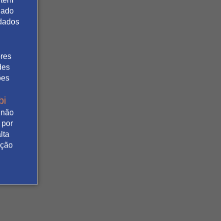
gado
 dados
ores
des
ões
bi
 não
 por
lta
ação