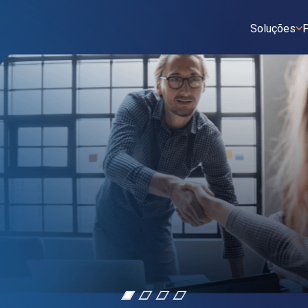
Soluções
P
o
mercado
m crédito, risco e cobrança.