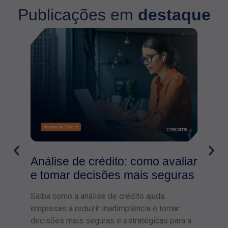
Publicações em
destaque
Análise de crédito: como avaliar
Pro
e tomar decisões mais seguras
das
Saiba como a análise de crédito ajuda
Dia d
empresas a reduzir inadimplência e tomar
bilhõ
decisões mais seguras e estratégicas para a
preço