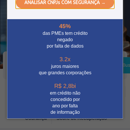
ANALISAR CNPJs COM SEGURANÇA →
45%
das PMEs tem crédito
negado
por falta de dados
3.2x
Bus
juros maiores
que grandes corporações
R$ 2,8bi
Crédito
Vendas Digitais
Prevenção à fraude
em crédito não
concedido por
Tecnologia
Automação
Notícia
ano por falta
de informação
Cobrança
Score de Recuperação