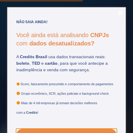
NÃO SAIA AINDA!
Você ainda está analisando
CNPJs
Fique por
dentro
com
dados desatualizados?
Acompanhe as principais atualizações do setor
A
Credits Brasil
usa dados transacionais reais:
financeiro e tome decisões mais estratégicas.
boleto
,
TED
e
cartão
, para que você antecipe a
inadimplência e venda com segurança.
Ver mais
Score, faturamento presumido e comportamento de pagamentos
Grupo econômico, SCR, ações judiciais e background check
Mais de 4 mil empresas já tomam decisões melhores
com a
Credits
!