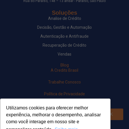
Rua do Paraíso, 148 – 13 andar - Paraíso, São Paulo
Soluções
Analise de Crédito
Decisão, Gestão e Automação
Autenticação e Antifraude
Recuperação de Crédito
Vendas
Blog
A Credits Brasil
Trabalhe Conosco
Política de Privacidade
Newsletter
Utilizamos cookies para oferecer melhor
OK
experiência, melhorar o desempenho, analisar
como você interage em nosso site e
Siga-nos em nossas redes