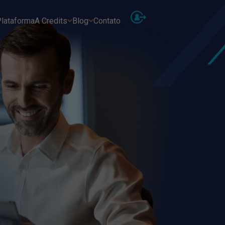
lataforma
A Credits
Blog
Contato
As
Receb
Ins