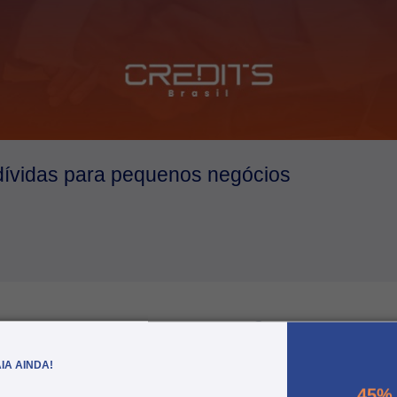
dívidas para pequenos negócios
mais artigos e
transforme seu
IA AINDA!
45%