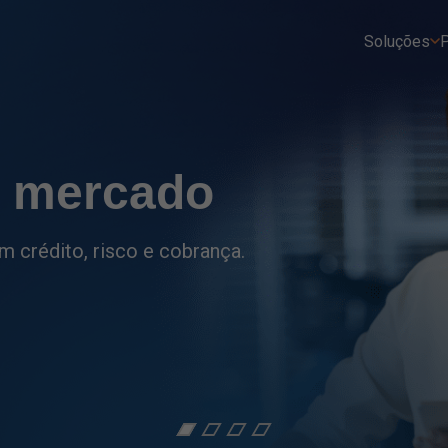
Soluções
P
tro
ções do setor financeiro
as.