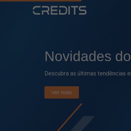
Fique por
den
Acompanhe as principais atualiza
e tome decisões mais estratégic
Ver mais