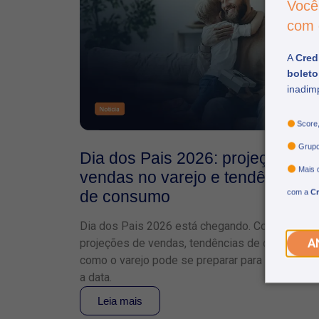
Você
com
A
Credi
boleto
inadim
Score
Grupo
Dia dos Pais 2026: projeções de
Mais 
vendas no varejo e tendências
de consumo
com a
Cr
Dia dos Pais 2026 está chegando. Confira
projeções de vendas, tendências de consumo e
A
como o varejo pode se preparar para aproveitar
a data.
Leia mais