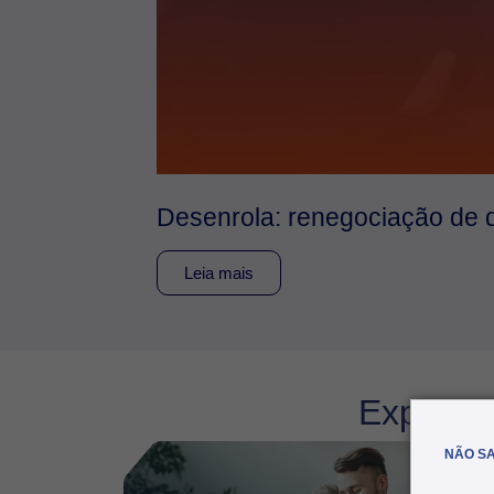
Desenrola: renegociação de 
Leia mais
Explore 
NÃO SA