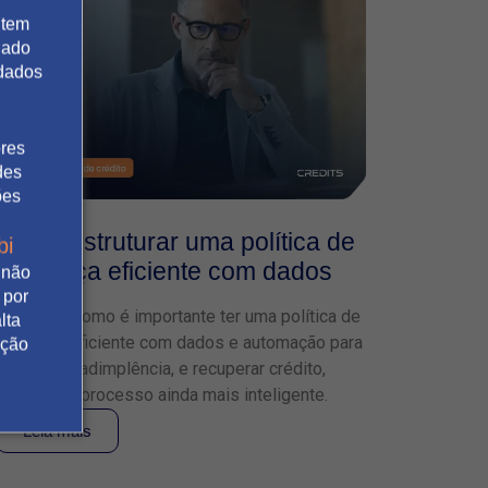
 tem
gado
 dados
ores
des
ões
Como estruturar uma política de
bi
cobrança eficiente com dados
 não
 por
Descubra como é importante ter uma política de
lta
cobrança eficiente com dados e automação para
ação
reduzir a inadimplência, e recuperar crédito,
tornando o processo ainda mais inteligente.
Leia mais