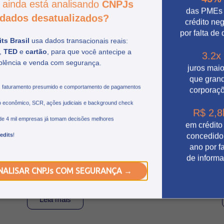
 ainda está analisando
CNPJs
das PMEs
dados desatualizados?
crédito ne
por falta de
ts Brasil
usa dados transacionais reais:
,
TED
e
cartão
, para que você antecipe a
3.2x
plência e venda com segurança.
juros mai
que gran
, faturamento presumido e comportamento de pagamentos
corporaç
 econômico, SCR, ações judiciais e background check
O que esperar do Febraban
R$ 2,8
de 4 mil empresas já tomam decisões melhores
Tech 2026 e as tendências do
em crédito
setor financeiro
edits
!
concedido
ano por fa
de inform
Conheça as principais tendências do FEBRABAN
TECH 2026, as trilhas temáticas do evento e a
NALISAR CNPJs COM SEGURANÇA →
participação da Credits nesta edição.
Leia mais