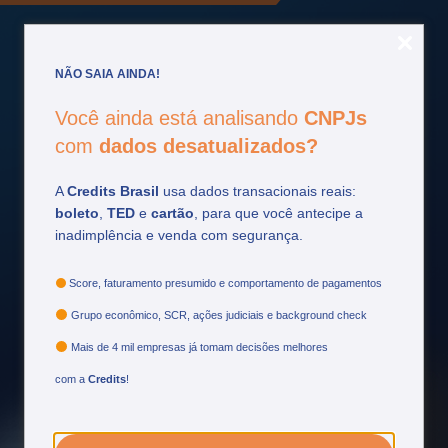
NÃO SAIA AINDA!
Fique por
dentro
Você ainda está analisando
CNPJs
com
dados desatualizados?
Acompanhe as principais atualizações do setor
financeiro e tome decisões mais estratégicas.
A
Credits Brasil
usa dados transacionais reais:
boleto
,
TED
e
cartão
, para que você antecipe a
inadimplência e venda com segurança.
Ver mais
Score, faturamento presumido e comportamento de pagamentos
Grupo econômico, SCR, ações judiciais e background check
Mais de 4 mil empresas já tomam decisões melhores
com a
Credits
!