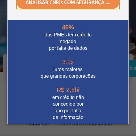
ANALISAR CNPJs COM SEGURANÇA →
45%
das PMEs tem crédito
negado
por falta de dados
3.2x
Bus
juros maiores
que grandes corporações
R$ 2,8bi
Crédito
Vendas Digitais
Prevenção à fraude
em crédito não
concedido por
Tecnologia
Automação
Notícia
ano por falta
de informação
Cobrança
Score de Recuperação