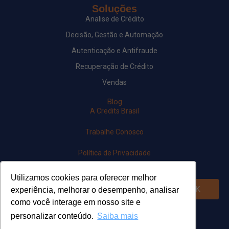
Soluções
Analise de Crédito
Decisão, Gestão e Automação
Autenticação e Antifraude
Recuperação de Crédito
Vendas
Blog
A Credits Brasil
Trabalhe Conosco
Política de Privacidade
Newsletter
Utilizamos cookies para oferecer melhor
OK
experiência, melhorar o desempenho, analisar
como você interage em nosso site e
Siga-nos em nossas redes
personalizar conteúdo.
Saiba mais