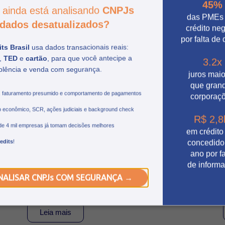
45%
 ainda está analisando
CNPJs
das PMEs
dados desatualizados?
crédito ne
por falta de
ts Brasil
usa dados transacionais reais:
,
TED
e
cartão
, para que você antecipe a
3.2x
plência e venda com segurança.
juros mai
que gran
, faturamento presumido e comportamento de pagamentos
corporaç
 econômico, SCR, ações judiciais e background check
R$ 2,8
O que esperar do Febraban
de 4 mil empresas já tomam decisões melhores
em crédito
Tech 2026 e as tendências do
edits
!
concedido
setor financeiro
ano por fa
de inform
Conheça as principais tendências do FEBRABAN
NALISAR CNPJs COM SEGURANÇA →
TECH 2026, as trilhas temáticas do evento e a
participação da Credits nesta edição.
Leia mais