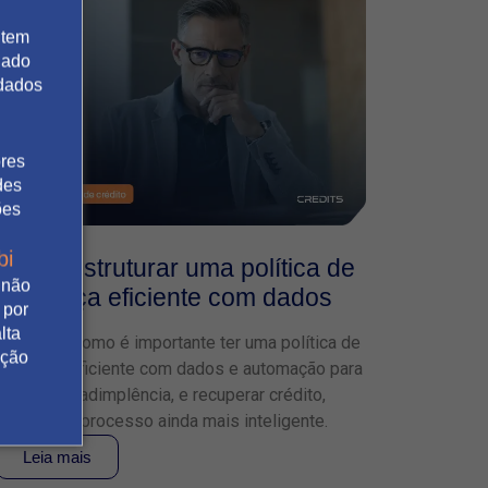
 tem
gado
 dados
ores
des
ões
bi
Como estruturar uma política de
 não
cobrança eficiente com dados
 por
lta
Descubra como é importante ter uma política de
ação
cobrança eficiente com dados e automação para
reduzir a inadimplência, e recuperar crédito,
tornando o processo ainda mais inteligente.
Leia mais