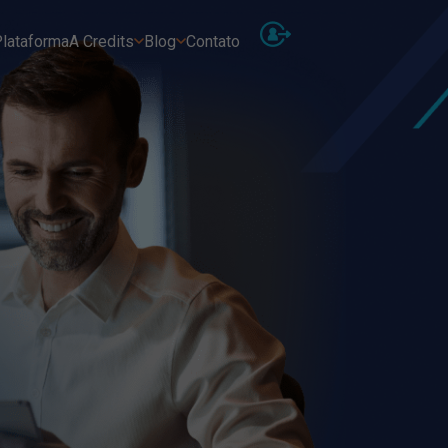
lataforma
A Credits
Blog
Contato
As
Receb
Ins