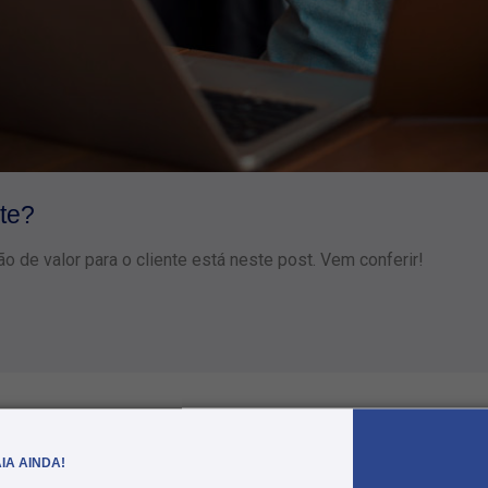
nte?
 de valor para o cliente está neste post. Vem conferir!
mais artigos e
transforme seu
IA AINDA!