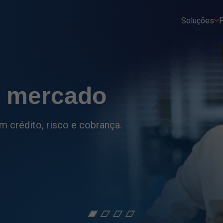
Soluções
P
tro
ções do setor financeiro
as.