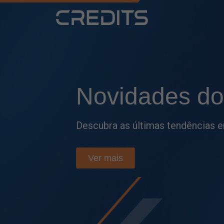
Fique por
den
Acompanhe as principais atualiza
e tome decisões mais estratégic
Ver mais