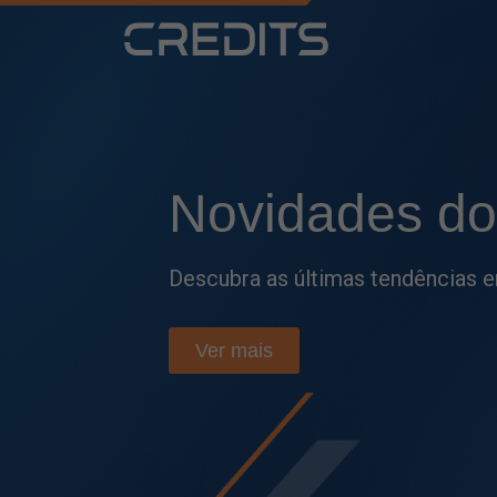
Fique por
den
Acompanhe as principais atualiza
e tome decisões mais estratégic
Ver mais