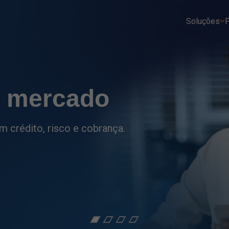
Soluções
P
tro
ções do setor financeiro
as.