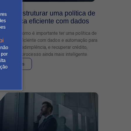
Como estruturar uma política de
ores
cobrança eficiente com dados
des
ões
Descubra como é importante ter uma política de
bi
cobrança eficiente com dados e automação para
reduzir a inadimplência, e recuperar crédito,
 não
 por
tornando o processo ainda mais inteligente.
lta
Leia mais
ação