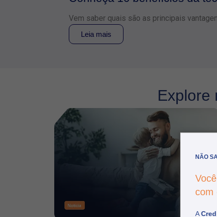
Vem saber quais são as principais vantagen
Leia mais
Explore 
NÃO SA
Você
com
A
Credi