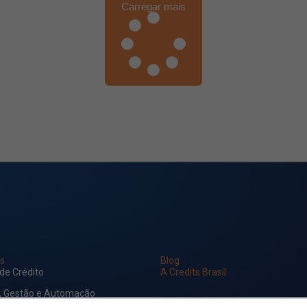
Carregar mais
s
Blog
 de Crédito
A Credits Brasil
, Gestão e Automação