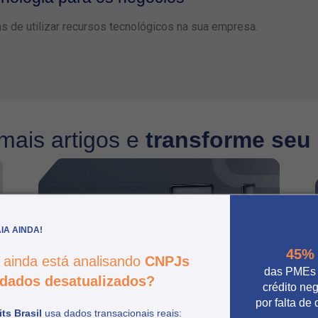
s de utilizar recursos tecnológicos na sua empresa.
mais artigos e
transforme seu
IA AINDA!
45%
 ainda está analisando
CNPJs
das PMEs
dados desatualizados?
crédito ne
por falta de
ts Brasil
usa dados transacionais reais: