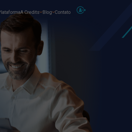
lataforma
A Credits
Blog
Contato
As
Receb
Ins