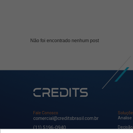
Não foi encontrado nenhum post
Fale Conosco
Soluçõe
comercial@creditsbrasil.com.br
Analise
(11) 5196-0940
Decisão