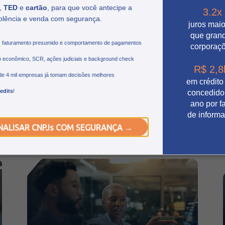
,
TED
e
cartão
, para que você antecipe a
3.2x
plência e venda com segurança.
O que esperar do Febraban
juros mai
Tech 2026 e as tendências do
que gran
, faturamento presumido e comportamento de pagamentos
corporaç
setor financeiro
 econômico, SCR, ações judiciais e background check
R$ 2,8
Conheça as principais tendências do FEBRABAN
de 4 mil empresas já tomam decisões melhores
em crédito
TECH 2026, as trilhas temáticas do evento e a
edits
!
concedido
participação da Credits nesta edição.
ano por fa
Leia mais
de inform
NALISAR CNPJs COM SEGURANÇA →