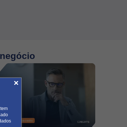
 negócio
 tem
gado
 dados