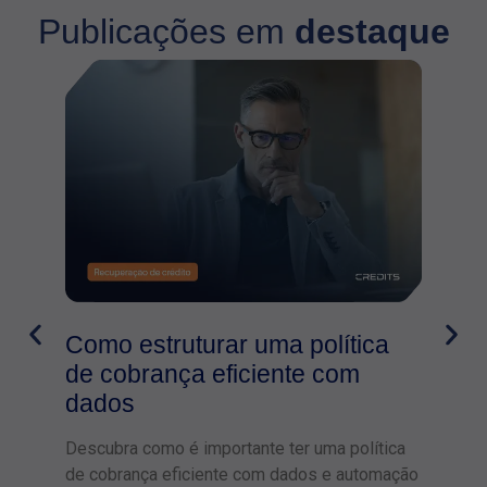
Publicações em
destaque
Como estruturar uma política
Neg
de cobrança eficiente com
com
dados
rec
Descubra como é importante ter uma política
Saiba
de cobrança eficiente com dados e automação
utili