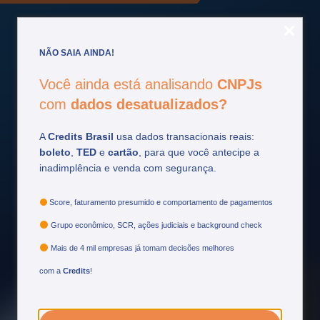
NÃO SAIA AINDA!
Fique por
dentro
Você ainda está analisando
CNPJs
com
dados desatualizados?
Acompanhe as principais atualizações do setor
financeiro e tome decisões mais estratégicas.
A
Credits Brasil
usa dados transacionais reais:
boleto
,
TED
e
cartão
, para que você antecipe a
inadimplência e venda com segurança.
Ver mais
Score, faturamento presumido e comportamento de pagamentos
Grupo econômico, SCR, ações judiciais e background check
Mais de 4 mil empresas já tomam decisões melhores
com a
Credits
!