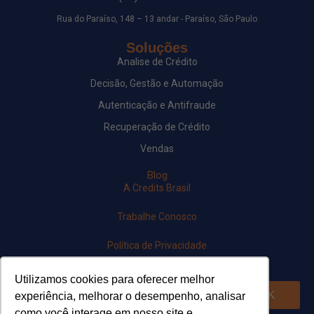
Rua do Paraíso, 148 – 13 andar - Paraíso, São Paulo
Soluções
Analise de Crédito
Decisão, Gestão e Automação
Autenticação e Antifraude
Recuperação de Crédito
Vendas
Blog
A Credits Brasil
Trabalhe Conosco
Política de Privacidade
Newsletter
Utilizamos cookies para oferecer melhor
OK
experiência, melhorar o desempenho, analisar
como você interage em nosso site e
Siga-nos em nossas redes