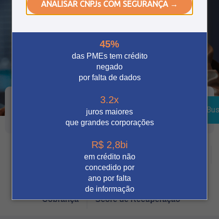
ANALISAR CNPJs COM SEGURANÇA →
45%
das PMEs tem crédito
negado
por falta de dados
3.2x
Bus
juros maiores
que grandes corporações
R$ 2,8bi
Crédito
Vendas Digitais
Prevenção à fraude
em crédito não
concedido por
Tecnologia
Automação
Notícia
ano por falta
de informação
Cobrança
Score de Recuperação