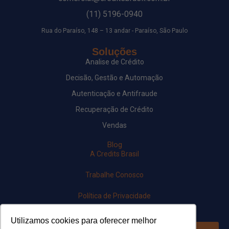
(11) 5196-0940
Rua do Paraíso, 148 – 13 andar - Paraíso, São Paulo
Soluções
Analise de Crédito
Decisão, Gestão e Automação
Autenticação e Antifraude
Recuperação de Crédito
Vendas
Blog
A Credits Brasil
Trabalhe Conosco
Política de Privacidade
Newsletter
Utilizamos cookies para oferecer melhor