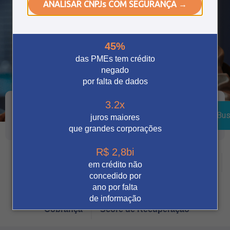
ANALISAR CNPJs COM SEGURANÇA →
45%
das PMEs tem crédito
negado
por falta de dados
3.2x
Bus
juros maiores
que grandes corporações
R$ 2,8bi
Crédito
Vendas Digitais
Prevenção à fraude
em crédito não
concedido por
Tecnologia
Automação
Notícia
ano por falta
de informação
Cobrança
Score de Recuperação