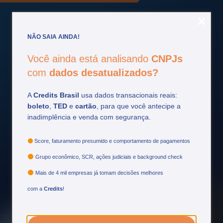
NÃO SAIA AINDA!
Fique por
dentro
Você ainda está analisando
CNPJs
com
dados desatualizados?
Acompanhe as principais atualizações do setor
financeiro e tome decisões mais estratégicas.
A
Credits Brasil
usa dados transacionais reais:
boleto
,
TED
e
cartão
, para que você antecipe a
inadimplência e venda com segurança.
Ver mais
Score, faturamento presumido e comportamento de pagamentos
Grupo econômico, SCR, ações judiciais e background check
Mais de 4 mil empresas já tomam decisões melhores
com a
Credits
!