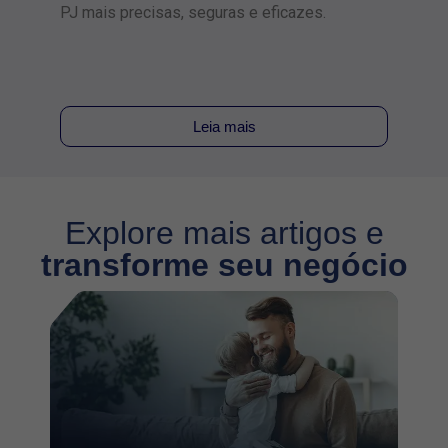
suste
PJ mais precisas, seguras e eficazes.
vez m
Leia mais
Explore mais artigos e
transforme seu negócio