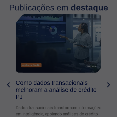
Publicações em
destaque
Como dados transacionais
Aná
melhoram a análise de crédito
com
PJ
A aná
ident
Dados transacionais transformam informações
defin
em inteligência, apoiando análises de crédito