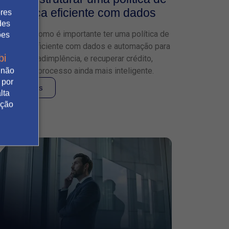
cobrança eficiente com dados
ores
des
Descubra como é importante ter uma política de
ões
cobrança eficiente com dados e automação para
bi
reduzir a inadimplência, e recuperar crédito,
tornando o processo ainda mais inteligente.
 não
 por
Leia mais
lta
ação