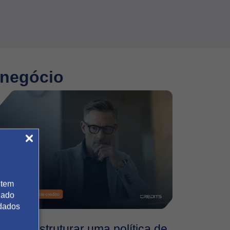
Leia mais
 negócio
 tem
gado
 dados
Como estruturar uma política de