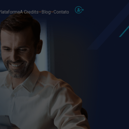
lataforma
A Credits
Blog
Contato
As
Receb
Ins