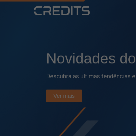
Fique por
den
Acompanhe as principais atualiza
e tome decisões mais estratégic
Ver mais