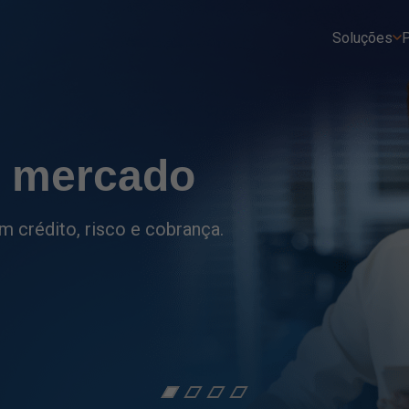
Soluções
P
tro
ções do setor financeiro
as.