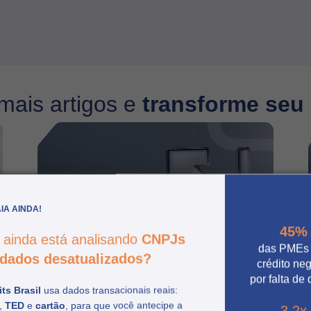
mais artigos e
transforme seu
IA AINDA!
45%
 ainda está analisando
CNPJs
das PMEs
dados desatualizados?
crédito ne
por falta de
ts Brasil
usa dados transacionais reais:
,
TED
e
cartão
, para que você antecipe a
O que esperar do Febraban
3.2x