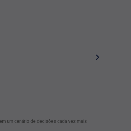
Como o cicl
te em um cenário de decisões cada vez mais
Do cadastro à cob