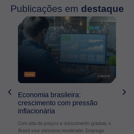
Publicações em
destaque
Economia brasileira:
Inf
crescimento com pressão
um 
inflacionária
202
Com alta de preços e crescimento gradual, o
Infla
Brasil vive otimismo moderado. Emprego
real 