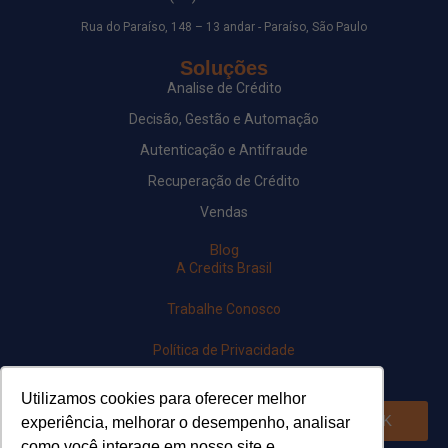
Rua do Paraíso, 148 – 13 andar - Paraíso, São Paulo
Soluções
Analise de Crédito
Decisão, Gestão e Automação
Autenticação e Antifraude
Recuperação de Crédito
Vendas
Blog
A Credits Brasil
Trabalhe Conosco
Política de Privacidade
Newsletter
Utilizamos cookies para oferecer melhor
OK
experiência, melhorar o desempenho, analisar
como você interage em nosso site e
Siga-nos em nossas redes