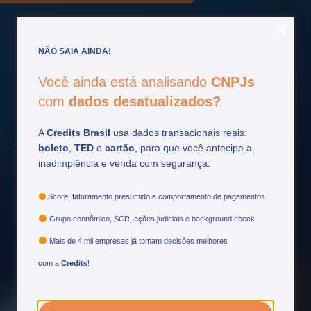
NÃO SAIA AINDA!
Você ainda está analisando
CNPJs
Fique por
dentro
com
dados desatualizados?
Acompanhe as principais atualizações do setor
financeiro e tome decisões mais estratégicas.
A
Credits Brasil
usa dados transacionais reais:
boleto
,
TED
e
cartão
, para que você antecipe a
inadimplência e venda com segurança.
Ver mais
Score, faturamento presumido e comportamento de pagamentos
Grupo econômico, SCR, ações judiciais e background check
Mais de 4 mil empresas já tomam decisões melhores
com a
Credits
!