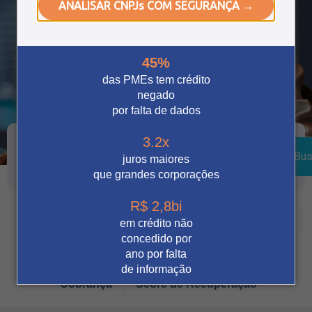
ANALISAR CNPJs COM SEGURANÇA →
45%
das PMEs tem crédito
negado
por falta de dados
3.2x
Bus
juros maiores
que grandes corporações
R$ 2,8bi
Crédito
Vendas Digitais
Prevenção à fraude
em crédito não
concedido por
Tecnologia
Automação
Notícia
ano por falta
de informação
Cobrança
Score de Recuperação