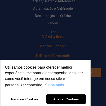
Decisão, Gestão e Automação
Autenticação e Antifraude
Recuperação de Crédito
Vendas
Blog
A Credits Brasil
Trabalhe Conosco
Política de Privacidade
Newsletter
Utilizamos cookies para oferecer melhor
OK
experiência, melhorar o desempenho, analisar
como você interage em nosso site e
Siga-nos em nossas redes
personalizar conteúdo.
Saiba mais
Recusar Cookies
Aceitar Cookies