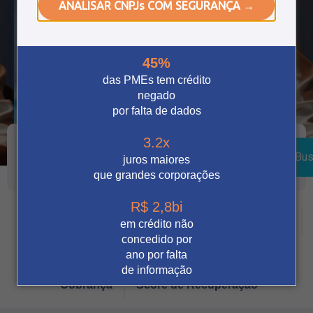
ANALISAR CNPJs COM SEGURANÇA →
45%
das PMEs tem crédito
negado
por falta de dados
3.2x
Bus
juros maiores
que grandes corporações
R$ 2,8bi
Crédito
Vendas Digitais
Prevenção à fraude
em crédito não
concedido por
Tecnologia
Automação
Notícia
ano por falta
de informação
Cobrança
Score de Recuperação