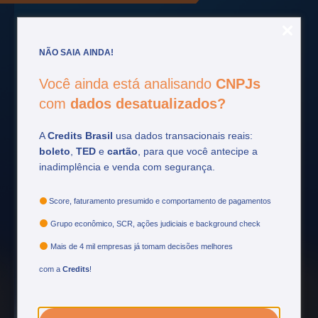
NÃO SAIA AINDA!
Você ainda está analisando
CNPJs
Fique por
dentro
com
dados desatualizados?
Acompanhe as principais atualizações do setor
A
Credits Brasil
usa dados transacionais reais:
financeiro e tome decisões mais estratégicas.
boleto
,
TED
e
cartão
, para que você antecipe a
inadimplência e venda com segurança.
Ver mais
Score, faturamento presumido e comportamento de pagamentos
Grupo econômico, SCR, ações judiciais e background check
Mais de 4 mil empresas já tomam decisões melhores
com a
Credits
!