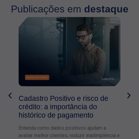
Publicações em
destaque
Cadastro Positivo e risco de
A i
crédito: a importância do
Pos
histórico de pagamento
neg
Entenda como dados positivos ajudam a
A ges
avaliar melhor clientes, reduzir inadimplência e
merca