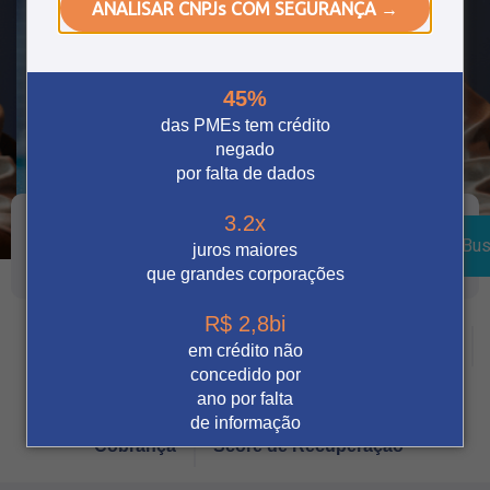
ANALISAR CNPJs COM SEGURANÇA →
45%
das PMEs tem crédito
negado
por falta de dados
3.2x
Bus
juros maiores
que grandes corporações
R$ 2,8bi
Crédito
Vendas Digitais
Prevenção à fraude
em crédito não
concedido por
Tecnologia
Automação
Notícia
ano por falta
de informação
Cobrança
Score de Recuperação