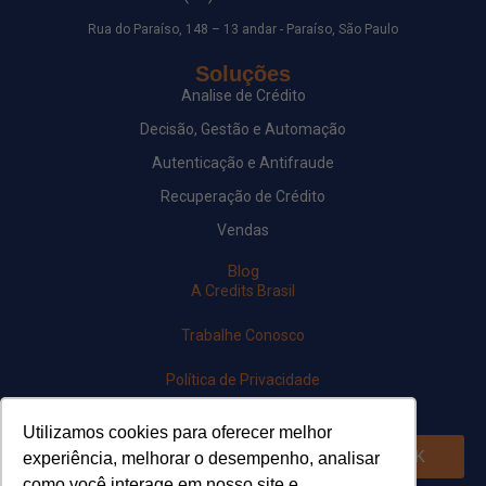
Rua do Paraíso, 148 – 13 andar - Paraíso, São Paulo
Soluções
Analise de Crédito
Decisão, Gestão e Automação
Autenticação e Antifraude
Recuperação de Crédito
Vendas
Blog
A Credits Brasil
Trabalhe Conosco
Política de Privacidade
Newsletter
Utilizamos cookies para oferecer melhor
OK
experiência, melhorar o desempenho, analisar
como você interage em nosso site e
Siga-nos em nossas redes