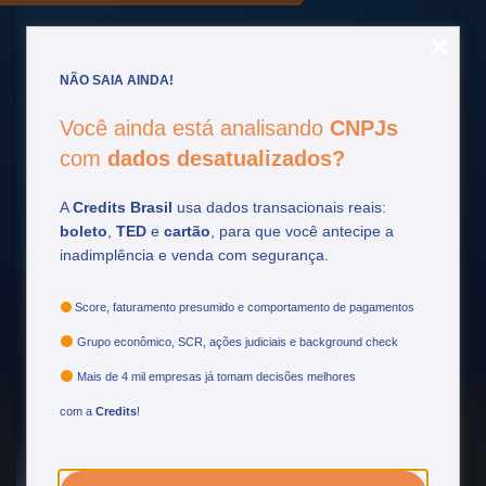
NÃO SAIA AINDA!
Você ainda está analisando
CNPJs
Fique por
dentro
com
dados desatualizados?
Acompanhe as principais atualizações do setor
A
Credits Brasil
usa dados transacionais reais:
financeiro e tome decisões mais estratégicas.
boleto
,
TED
e
cartão
, para que você antecipe a
inadimplência e venda com segurança.
Ver mais
Score, faturamento presumido e comportamento de pagamentos
Grupo econômico, SCR, ações judiciais e background check
Mais de 4 mil empresas já tomam decisões melhores
com a
Credits
!