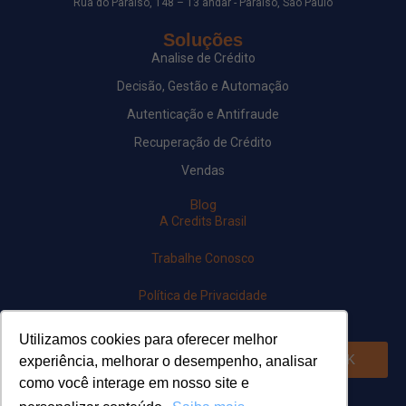
Rua do Paraíso, 148 – 13 andar - Paraíso, São Paulo
Soluções
Analise de Crédito
Decisão, Gestão e Automação
Autenticação e Antifraude
Recuperação de Crédito
Vendas
Blog
A Credits Brasil
Trabalhe Conosco
Política de Privacidade
Newsletter
Utilizamos cookies para oferecer melhor
OK
experiência, melhorar o desempenho, analisar
como você interage em nosso site e
Siga-nos em nossas redes