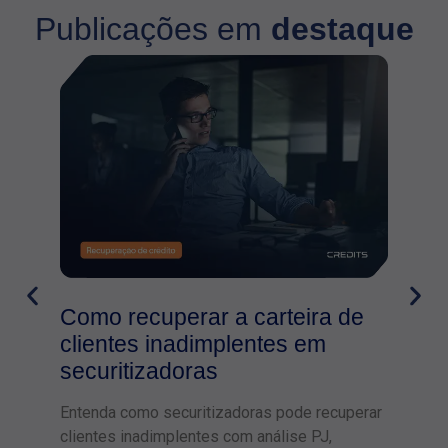
Publicações em
destaque
Como recuperar a carteira de
Bac
clientes inadimplentes em
ent
securitizadoras
por
Entenda como securitizadoras pode recuperar
Saiba
clientes inadimplentes com análise PJ,
decis