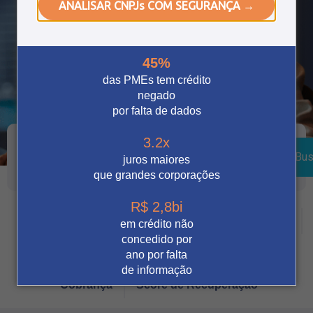
ANALISAR CNPJs COM SEGURANÇA →
45%
das PMEs tem crédito
negado
por falta de dados
3.2x
Bus
juros maiores
que grandes corporações
R$ 2,8bi
Crédito
Vendas Digitais
Prevenção à fraude
em crédito não
concedido por
Tecnologia
Automação
Notícia
ano por falta
de informação
Cobrança
Score de Recuperação