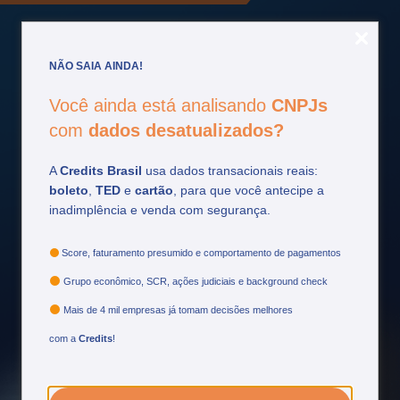
NÃO SAIA AINDA!
Você ainda está analisando
CNPJs
Fique por
dentro
com
dados desatualizados?
Acompanhe as principais atualizações do setor
A
Credits Brasil
usa dados transacionais reais:
financeiro e tome decisões mais estratégicas.
boleto
,
TED
e
cartão
, para que você antecipe a
inadimplência e venda com segurança.
Ver mais
Score, faturamento presumido e comportamento de pagamentos
Grupo econômico, SCR, ações judiciais e background check
Mais de 4 mil empresas já tomam decisões melhores
com a
Credits
!