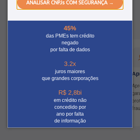
ANALISAR CNPJs COM SEGURANÇA →
Mais controle e
45%
segurança para você
das PMEs tem crédito
negado
por falta de dados
3.2x
juros maiores
Controle a inadimplência
Ap
que grandes corporações
Independentemente se o cliente é Pessoa
Apr
R$ 2,8bi
Física ou Jurídica, nossa solução garante a
gar
em crédito não
estabilidade em suas vendas, evitando
pro
concedido por
risco de inadimplência.
fra
ano por falta
de informação