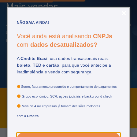
Mais vendas,
menos inadimplência
NÃO SAIA AINDA!
Aumente suas vendas e mantenha a inadimplência
sobre controle ao atribuir limites assertivos com
Você ainda está analisando
CNPJs
nossas soluções de Análise de Crédito.
com
dados desatualizados?
A
Credits Brasil
usa dados transacionais reais:
boleto
,
TED
e
cartão
, para que você antecipe a
inadimplência e venda com segurança.
Score, faturamento presumido e comportamento de pagamentos
Grupo econômico, SCR, ações judiciais e background check
Mais de 4 mil empresas já tomam decisões melhores
com a
Credits
!