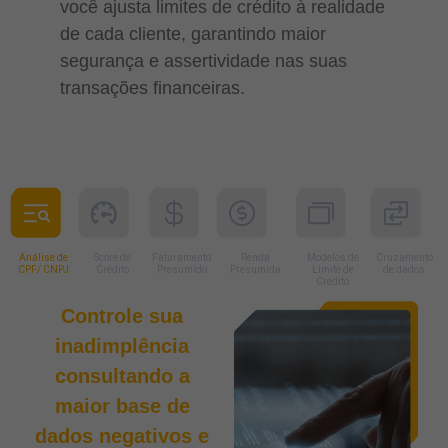
você ajusta limites de crédito à realidade
de cada cliente, garantindo maior
segurança e assertividade nas suas
transações financeiras.
Análise de
Score de
Faturamento
Renda
Modelos de
Cruzamento
CPF/ CNPJ
Crédito
Presumido
Presumida
Limite de
de dados
Crédito
Controle sua
inadimplência
consultando a
maior base de
dados negativos e