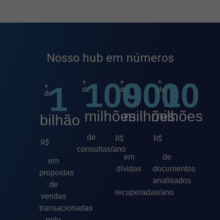
Nosso hub em números
100
900
10
+
+
+
1
+
de
de
de
de
milhões
milhões
milhões
bilhão
de
R$
R$
R$
consultas/ano
em
de
em
dívidas
documentos
propostas
analisados
de
recuperadas/ano
vendas
transacionadas
pelo