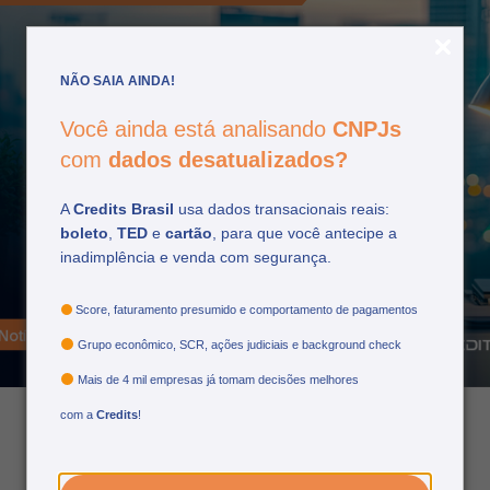
NÃO SAIA AINDA!
Você ainda está analisando
CNPJs
com
dados desatualizados?
SPC Grafeno declara
prontidão ao Banco
A
Credits Brasil
usa dados transacionais reais:
boleto
,
TED
e
cartão
, para que você antecipe a
Central e mira mercado
inadimplência e venda com segurança.
de R$ 10 trilhões em
duplicatas escriturais
Score, faturamento presumido e comportamento de pagamentos
Grupo econômico, SCR, ações judiciais e background check
Mais de 4 mil empresas já tomam decisões melhores
com a
Credits
!
06/11/2025
por: credits