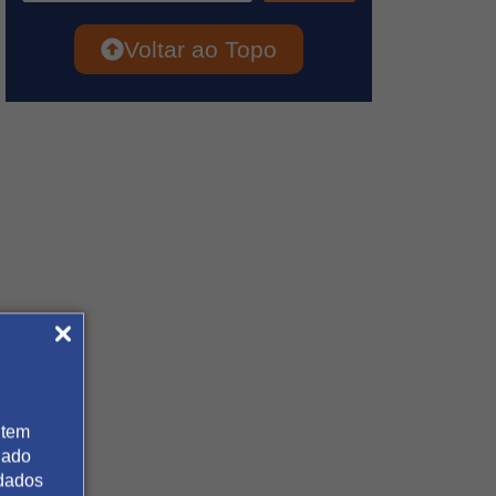
Voltar ao Topo
 tem
gado
 dados