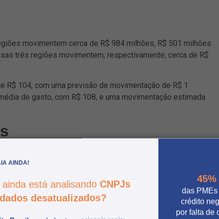
egiões movimentem cerca de R$ 984 milhões, R$ 501 milhões
essas três regiões movimentem, respectivamente, cerca de R$
de R$ 104, com uma previsão de movimentação de R$ 1
or média de gasto, com R$ 108, e uma movimentação estimada
os
os pelos consumidores entrevistados são:
IA AINDA!
45%
 ainda está analisando
CNPJs
);
das PMEs
dados desatualizados?
crédito ne
por falta de