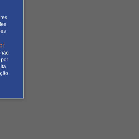
ores
des
ões
bi
 não
 por
lta
ação