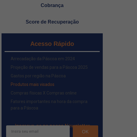
Cobrança
Score de Recuperação
Acesso Rápido
Arrecadação da Páscoa em 2024
Projeção de vendas para a Páscoa 2025
Gastos por região na Páscoa
Produtos mais visados
Compras físicas X Compras online
Fatores importantes na hora da compra
para a Páscoa
Inscreva-se na nossa Newsletter
OK