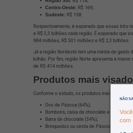
R$ 178;
Região Sul:
R$ 169;
Centro-Oeste:
R$ 158.
Sudeste:
Respectivamente, é esperado que essas três r
e R$ 2,3 bilhões cada região. É esperado que 
984 milhões, R$ 501 milhões e R$ 2,3 bilhões.
Já a região Nordeste tem uma média de gasto 
bilhão. Por fim, região Norte apresenta a men
de RS 414 milhões.
Produtos mais visad
Conforme o estudo, os produtos mais procurad
NÃO SA
Ovo de Páscoa (64%);
Você
Bombons, caixa de chocolate e trufas (36%
Barra de chocolate (34%);
com
Brinquedos ou cesta de Páscoa (2%).