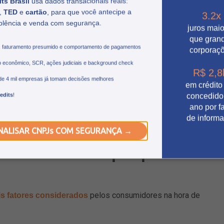
ts Brasil
usa dados transacionais reais:
mpras online
,
TED
e
cartão
, para que você antecipe a
3.2x
plência e venda com segurança.
juros mai
etendem realizar suas compras em lojas físicas, enquanto
que gran
se resultado é similar ao de 2024. Quando analisado por faixa
, faturamento presumido e comportamento de pagamentos
corporaç
 por compras físicas, em contrapartida, 89% dos
 econômico, SCR, ações judiciais e background check
zar compras em app ou sites pela internet.
R$ 2,8
de 4 mil empresas já tomam decisões melhores
em crédito
ores têm intenção de comprar em estabelecimentos
edits
!
concedido
 adquirir produtos de vendedores autônomos que atuam por
ano por fa
de inform
édito para as datas sazonais de 2025
NALISAR CNPJs COM SEGURANÇA →
na hora da compra para a
pelos consumidores na hora de
ais fatores considerados