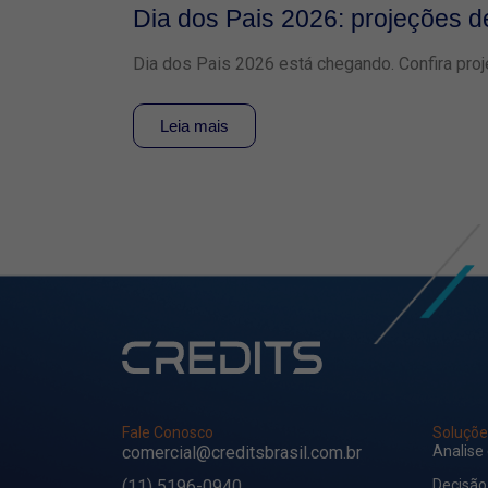
Dia dos Pais 2026: projeções 
Dia dos Pais 2026 está chegando. Confira proj
Leia mais
Fale Conosco
Soluçõe
comercial@creditsbrasil.com.br
Analise
(11) 5196-0940
Decisão