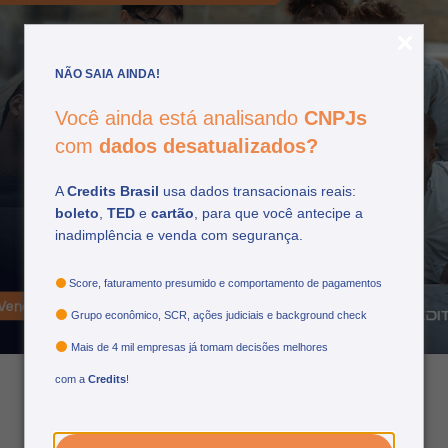
NÃO SAIA AINDA!
Você ainda está analisando
CNPJs
com
dados desatualizados?
A
Credits Brasil
usa dados transacionais reais:
boleto
,
TED
e
cartão
, para que você antecipe a
Como a Credits garante
inadimplência e venda com segurança.
soluções eficientes para
os seus clientes
Score, faturamento presumido e comportamento de pagamentos
Grupo econômico, SCR, ações judiciais e background check
Mais de 4 mil empresas já tomam decisões melhores
com a
Credits
!
13/11/2024
por: credits