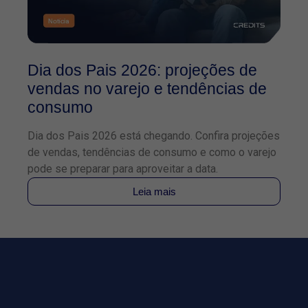
Dia dos Pais 2026: projeções de
O
vendas no varejo e tendências de
2
consumo
f
Dia dos Pais 2026 está chegando. Confira projeções
Co
de vendas, tendências de consumo e como o varejo
TE
pode se preparar para aproveitar a data.
pa
Leia mais