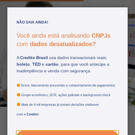
NÃO SAIA AINDA!
Você ainda está analisando
CNPJs
com
dados desatualizados?
Automação de
A
Credits Brasil
usa dados transacionais reais:
boleto
,
TED
e
cartão
, para que você antecipe a
processos: qual é o
inadimplência e venda com segurança.
impacto para o meu
negócio?
Score, faturamento presumido e comportamento de pagamentos
Grupo econômico, SCR, ações judiciais e background check
Mais de 4 mil empresas já tomam decisões melhores
com a
Credits
!
04/02/2022
por: credits